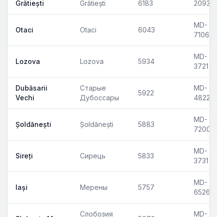
Grătiești
Grătiești
6183
2093
MD-
Otaci
Otaci
6043
7106
MD-
Lozova
Lozova
5934
3721
Dubăsarii
Старые
MD-
5922
Vechi
Дубоссары
4822
MD-
Șoldănești
Șoldănești
5883
7200
MD-
Sireți
Сирець
5833
3731
MD-
Iași
Мерены
5757
6526
Слобозия
MD-