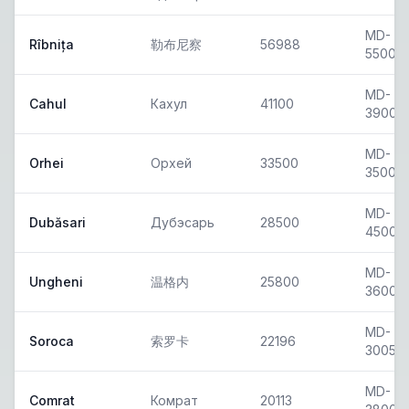
MD-
Rîbnița
勒布尼察
56988
5500
MD-
Cahul
Кахул
41100
3900
MD-
Orhei
Орхей
33500
3500
MD-
Dubăsari
Дубэсарь
28500
4500
MD-
Ungheni
温格内
25800
3600
MD-
Soroca
索罗卡
22196
3005
MD-
Comrat
Комрат
20113