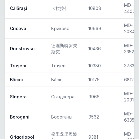
MD-
Călărași
卡拉拉什
10808
4400
MD-
Cricova
Криково
10669
2084
德涅斯特罗夫
MD-
Dnestrovsc
10436
斯克
3352
Trușeni
Trușeni
10380
3733
Băcioi
Băcioi
10175
6812
MD-
Sîngera
Сынджера
9966
2091
MD-
Borogani
Бороганы
9562
6335
格里戈里奥波
MD-
Grigoriopol
9381