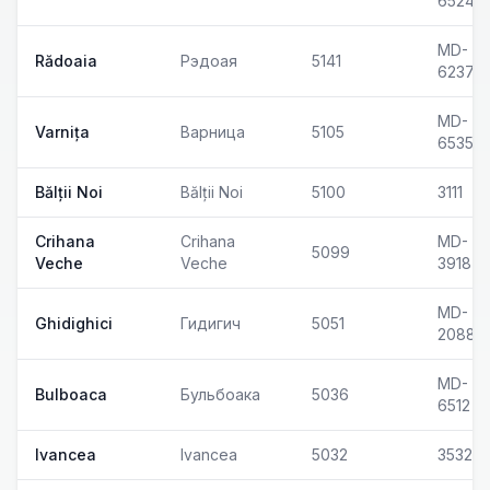
6524
MD-
Rădoaia
Рэдоая
5141
6237
MD-
Varnița
Варница
5105
6535
Bălții Noi
Bălții Noi
5100
3111
Crihana
Crihana
MD-
5099
Veche
Veche
3918
MD-
Ghidighici
Гидигич
5051
2088
MD-
Bulboaca
Бульбоака
5036
6512
Ivancea
Ivancea
5032
3532