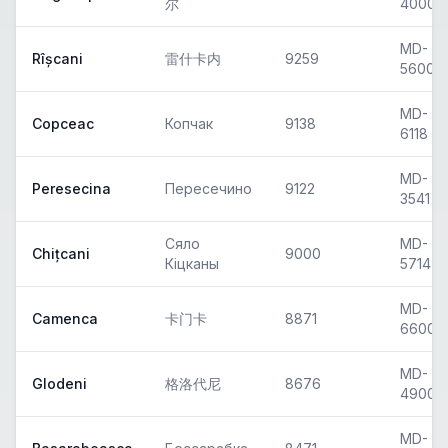
尔
4000
MD-
Rîșcani
雷什卡内
9259
5600
MD-
Copceac
Копчак
9138
6118
MD-
Peresecina
Пересечино
9122
3541
Сяло
MD-
Chițcani
9000
Кіцканы
5714
MD-
Camenca
卡门卡
8871
6600
MD-
Glodeni
格洛代尼
8676
4900
MD-