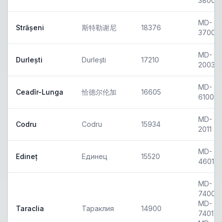
3800
MD-
Strășeni
斯特勒谢尼
18376
3700
MD-
Durlești
Durlești
17210
2003
MD-
Ceadîr-Lunga
恰德尔伦加
16605
6100
MD-
Codru
Codru
15934
2011
MD-
Edineț
Единец
15520
4601
MD-
7400,
MD-
Taraclia
Тараклия
14900
7401,