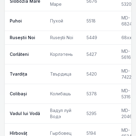
Slobozia Mare
5676
Маре
5320
MD-
Puhoi
Пухой
5518
6824
Ruseștii Noi
Ruseștii Noi
5449
68xx
MD-
Corlăteni
Корлэтень
5427
5616
MD-
Tvardița
Твърдица
5420
7422
MD-
Colibași
Колибашь
5378
5316
Вадул луй
MD-
Vadul lui Vodă
5295
Водэ
2046
MD-
Hîrbovăț
Гырбовец
5194