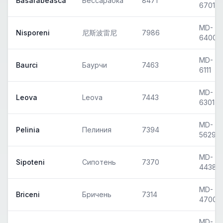
Basarabeasca
Бессарабка
8471
6701
MD-
Nisporeni
尼斯波雷尼
7986
6400
MD-
Baurci
Баурчи
7463
6111
MD-
Leova
Leova
7443
6301
MD-
Pelinia
Пелиния
7394
5629
MD-
Sipoteni
Сипотень
7370
4438
MD-
Briceni
Бричень
7314
4700
MD-