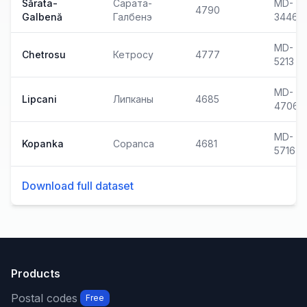
Sărata-
Сарата-
MD-
4790
Galbenă
Галбенэ
3446
MD-
Chetrosu
Кетросу
4777
5213
MD-
Lipcani
Липканы
4685
4706
MD-
Kopanka
Copanca
4681
5716
Download full dataset
Products
Postal codes
Free