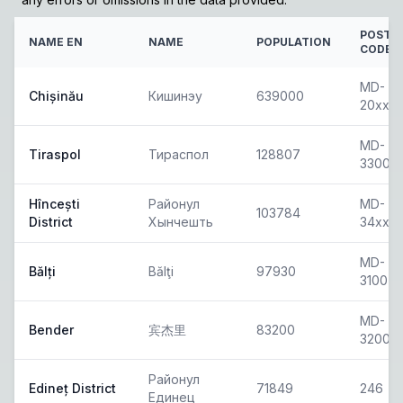
POSTA
NAME EN
NAME
POPULATION
CODE
MD-
Chișinău
Кишинэу
639000
20xx
MD-
Tiraspol
Тираспол
128807
3300
Hîncești
Районул
MD-
103784
District
Хынчешть
34xx
MD-
Bălți
Bălţi
97930
3100
MD-
Bender
宾杰里
83200
3200
Районул
Edineț District
71849
246
Единец