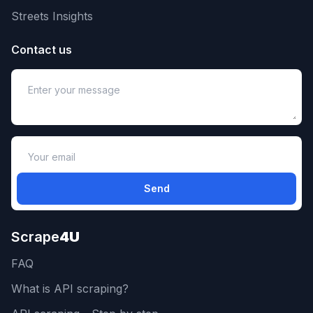
Streets Insights
Contact us
Send
Scrape
4U
FAQ
What is API scraping?