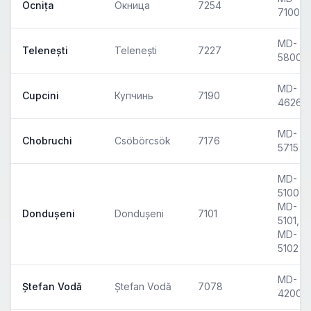
Ocnița
Окница
7254
7100
MD-
Telenești
Telenești
7227
5800
MD-
Cupcini
Купчинь
7190
4626
MD-
Chobruchi
Csöbörcsök
7176
5715
MD-
5100,
MD-
Dondușeni
Dondușeni
7101
5101,
MD-
5102
MD-
Ștefan Vodă
Ștefan Vodă
7078
4200