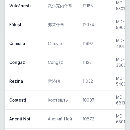
MD-
Vulcănești
武尔克内什蒂
12185
5301
MD-
Fălești
弗莱什蒂
12074
5900
MD-
Cimișlia
Cimişlia
11997
4101
MD-
Congaz
Congaz
11123
3800
MD-
Rezina
雷济纳
11032
5400
MD-
Costești
Костешты
10907
6813
MD-
Anenii Noi
Анений-Ной
10872
6501