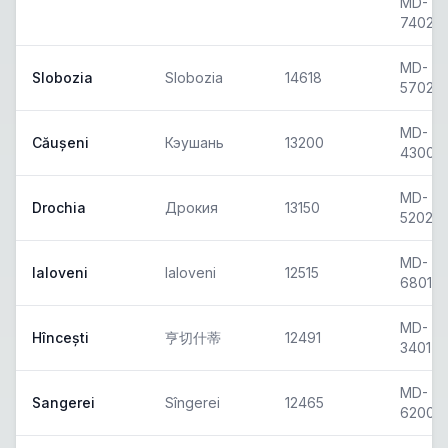
MD-
7402
MD-
Slobozia
Slobozia
14618
5702
MD-
Căușeni
Кэушань
13200
4300
MD-
Drochia
Дрокия
13150
5202
MD-
Ialoveni
Ialoveni
12515
6801
MD-
Hîncești
亨切什蒂
12491
3401
MD-
Sangerei
Sîngerei
12465
6200