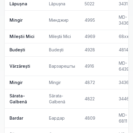
Lăpușna
Lăpușna
5022
3431
MD-
Mingir
Минджир
4995
3436
Mileștii Mici
Mileștii Mici
4969
68xx
Budești
Budești
4928
4814
MD-
Vărzărești
Варзарешты
4916
6439
Mingir
Mingir
4872
3436
Sărata-
Sărata-
4822
3446
Galbenă
Galbenă
MD-
Bardar
Бардар
4809
6811