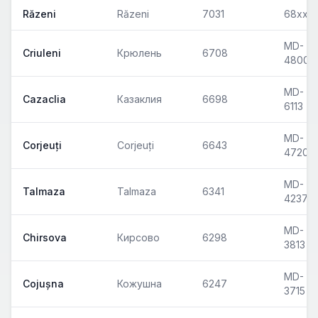
Răzeni
Răzeni
7031
68xx
MD-
Criuleni
Крюлень
6708
4800
MD-
Cazaclia
Казаклия
6698
6113
MD-
Corjeuți
Corjeuți
6643
4720
MD-
Talmaza
Talmaza
6341
4237
MD-
Chirsova
Кирсово
6298
3813
MD-
Cojușna
Кожушна
6247
3715