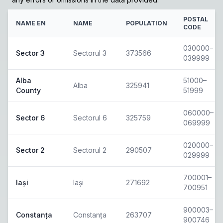
POSTAL
NAME EN
NAME
POPULATION
CODE
030000–
Sector 3
Sectorul 3
373566
039999
Alba
51000–
Alba
325941
County
51999
060000–
Sector 6
Sectorul 6
325759
069999
020000–
Sector 2
Sectorul 2
290507
029999
700001–
Iași
Iași
271692
700951
900003–
Constanța
Constanța
263707
900746