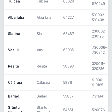
Tulcea
Tulcea
65624
820249
510002–
Alba Iulia
Alba Iulia
64227
510408
230002–
Slatina
Slatina
63487
230128
730006–
Vaslui
Vaslui
63035
730242
320011–
Reșița
Reșița
58393
320236
910001–
Călărași
Călărași
58211
910165
Bârlad
Bârlad
55837
731184
Sfântu
Sfântu
54651
520076