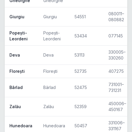
Gheorghe
Gheorghe
080011–
Giurgiu
Giurgiu
54551
080882
Popești-
Popești-
53434
077145
Leordeni
Leordeni
330005–
Deva
Deva
53113
330260
Florești
Florești
52735
407275
731001–
Bârlad
Bârlad
52475
731231
450006–
Zalău
Zalău
52359
450167
331006–
Hunedoara
Hunedoara
50457
331167