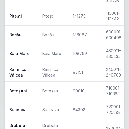
310508
110001–
Pitești
Pitești
141275
110442
600001–
Bacău
Bacău
136087
600408
430011–
Baia Mare
Baia Mare
108759
430435
Râmnicu
Râmnicu
240011–
93151
Vâlcea
Vâlcea
240763
710001–
Botoșani
Botoșani
90010
710383
720001–
Suceava
Suceava
84308
720285
Drobeta-
Drobeta-
220004–