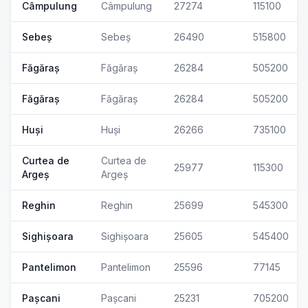
Câmpulung
Câmpulung
27274
115100
Sebeș
Sebeș
26490
515800
Făgăraș
Făgăraș
26284
505200
Făgăraș
Făgăraș
26284
505200
Huși
Huși
26266
735100
Curtea de
Curtea de
25977
115300
Argeș
Argeș
Reghin
Reghin
25699
545300
Sighișoara
Sighișoara
25605
545400
Pantelimon
Pantelimon
25596
77145
Pașcani
Pașcani
25231
705200