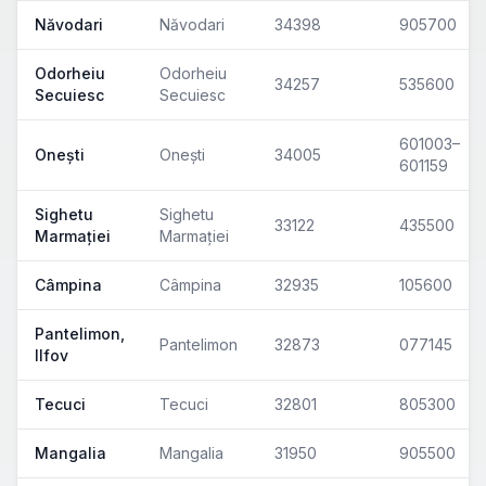
Năvodari
Năvodari
34398
905700
Odorheiu
Odorheiu
34257
535600
Secuiesc
Secuiesc
601003–
Onești
Onești
34005
601159
Sighetu
Sighetu
33122
435500
Marmației
Marmației
Câmpina
Câmpina
32935
105600
Pantelimon,
Pantelimon
32873
077145
Ilfov
Tecuci
Tecuci
32801
805300
Mangalia
Mangalia
31950
905500