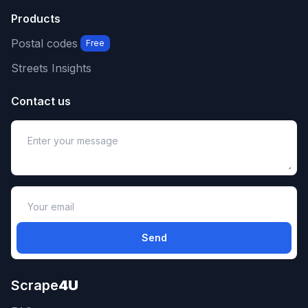
Products
Postal codes
Free
Streets Insights
Contact us
Send
Scrape
4U