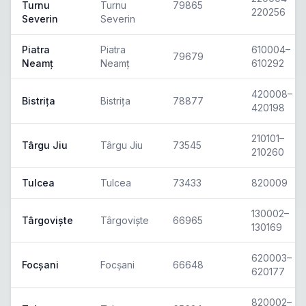
Turnu
Turnu
79865
220256
Severin
Severin
Piatra
Piatra
610004–
79679
Neamț
Neamț
610292
420008–
Bistrița
Bistrița
78877
420198
210101–
Târgu Jiu
Târgu Jiu
73545
210260
Tulcea
Tulcea
73433
820009
130002–
Târgoviște
Târgoviște
66965
130169
620003–
Focșani
Focșani
66648
620177
820002–