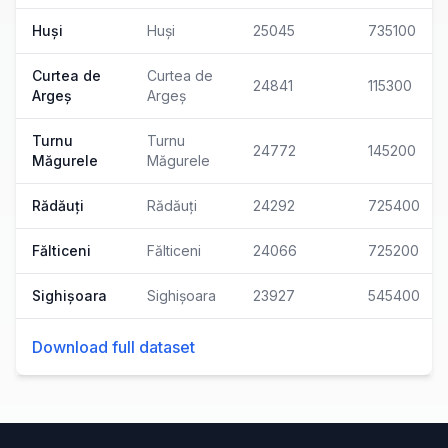
Huși
Huși
25045
735100
Curtea de
Curtea de
24841
115300
Argeș
Argeș
Turnu
Turnu
24772
145200
Măgurele
Măgurele
Rădăuți
Rădăuți
24292
725400
Fălticeni
Fălticeni
24066
725200
Sighișoara
Sighișoara
23927
545400
Download full dataset