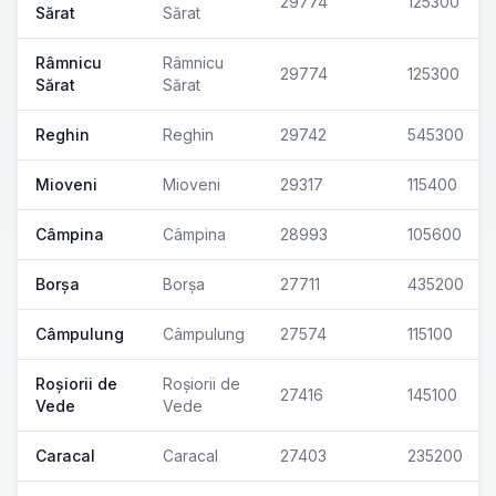
29774
125300
Sărat
Sărat
Râmnicu
Râmnicu
29774
125300
Sărat
Sărat
Reghin
Reghin
29742
545300
Mioveni
Mioveni
29317
115400
Câmpina
Câmpina
28993
105600
Borșa
Borșa
27711
435200
Câmpulung
Câmpulung
27574
115100
Roșiorii de
Roșiorii de
27416
145100
Vede
Vede
Caracal
Caracal
27403
235200