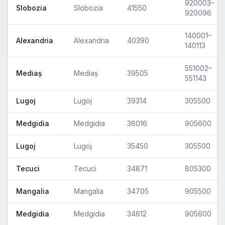
920003–
Slobozia
Slobozia
41550
920096
140001–
Alexandria
Alexandria
40390
140113
551002–
Mediaș
Mediaș
39505
551143
Lugoj
Lugoj
39314
305500
Medgidia
Medgidia
38016
905600
Lugoj
Lugoj
35450
305500
Tecuci
Tecuci
34871
805300
Mangalia
Mangalia
34705
905500
Medgidia
Medgidia
34612
905600