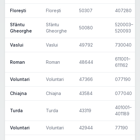
Florești
Florești
50307
407280
Sfântu
Sfântu
520003–
50080
Gheorghe
Gheorghe
520093
Vaslui
Vaslui
49792
730040
611001–
Roman
Roman
48644
611162
Voluntari
Voluntari
47366
077190
Chiajna
Chiajna
43584
077040
401001–
Turda
Turda
43319
401189
Voluntari
Voluntari
42944
77190