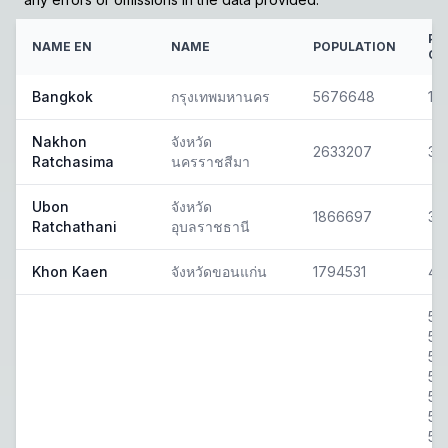
PO
NAME EN
NAME
POPULATION
CO
Bangkok
กรุงเทพมหานคร
5676648
10
Nakhon
จังหวัด
2633207
30
Ratchasima
นครราชสีมา
Ubon
จังหวัด
1866697
34
Ratchathani
อุบลราชธานี
Khon Kaen
จังหวัดขอนแก่น
1794531
40
50
501
50
50
50
50
50