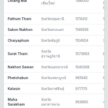
Chiang Mai
1198000
เชียงใหม่
50
50
Pathum Thani
จังหวัดปทุมธานี
1176412
12
Sakon Nakhon
จังหวัดสกลนคร
1146936
47
Chaiyaphum
จังหวัดชัยภูมิ
1124924
36
จังหวัด
Surat Thani
1073663
84
สุราษฎร์ธานี
Nakhon Sawan
จังหวัดนครสวรรค์
1040308
60
Phetchabun
จังหวัดเพชรบูรณ์
981940
67
Kalasin
จังหวัดกาฬสินธุ์
977175
46
Maha
จังหวัด
953660
44
Sarakham
มหาสารคาม