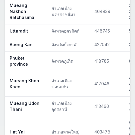
Mueang
30
อำเภอเมือง
Nakhon
464939
30
นครราชสีมา
Ratchasima
30
Uttaradit
จังหวัดอุตรดิตถ์
448745
53
Bueng Kan
จังหวัดบึงกาฬ
422042
38
Phuket
จังหวัดภูเก็ต
418785
83
province
40
Mueang Khon
อำเภอเมือง
417046
40
Kaen
ขอนแก่น
40
Mueang Udon
อำเภอเมือง
41
413460
Thani
อุดรธานี
41
90
901
Hat Yai
อำเภอหาดใหญ่
403478
90