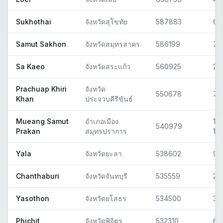
Sukhothai
จังหวัดสุโขทัย
587883
64
Samut Sakhon
จังหวัดสมุทรสาคร
586199
74
Sa Kaeo
จังหวัดสระแก้ว
560925
27
Prachuap Khiri
จังหวัด
550678
77
Khan
ประจวบคีรีขันธ์
Mueang Samut
อำเภอเมือง
10
540979
Prakan
สมุทรปราการ
10
Yala
จังหวัดยะลา
538602
95
Chanthaburi
จังหวัดจันทบุรี
535559
22
Yasothon
จังหวัดยโสธร
534500
35
Phichit
จังหวัดพิจิตร
532310
66