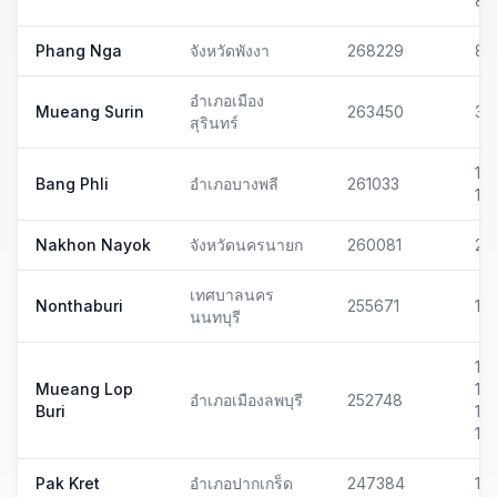
80
Phang Nga
จังหวัดพังงา
268229
82
อำเภอเมือง
Mueang Surin
263450
32
สุรินทร์
10
Bang Phli
อำเภอบางพลี
261033
10
Nakhon Nayok
จังหวัดนครนายก
260081
26
เทศบาลนคร
Nonthaburi
255671
11
นนทบุรี
15
Mueang Lop
151
อำเภอเมืองลพบุรี
252748
Buri
152
13
Pak Kret
อำเภอปากเกร็ด
247384
111